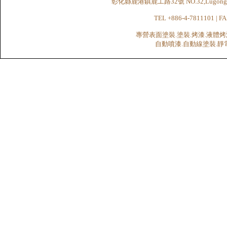
彰化縣鹿港鎮鹿工路32號 NO.32,Lugong Rd.,Lu
TEL +886-4-7811101 | FA
專營表面塗裝.塗裝.烤漆.液體烤
自動噴漆.自動線塗裝.靜