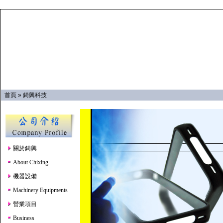
首頁
»
錡興科技
關於錡興
About Chixing
機器設備
Machinery Equipments
營業項目
Business